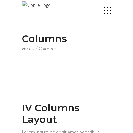
Columns
Home
/
Columns
IV Columns
Layout
Lorem ipsum dolor sit amet penatibus,