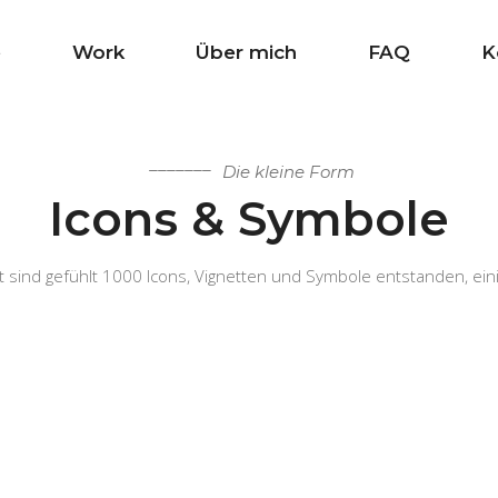
e
Work
Über mich
FAQ
K
Die kleine Form
Icons & Symbole
it sind gefühlt 1000 Icons, Vignetten und Symbole entstanden, ei