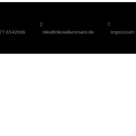
77 6542698
niko@nikowilkesmann.de
Impressum