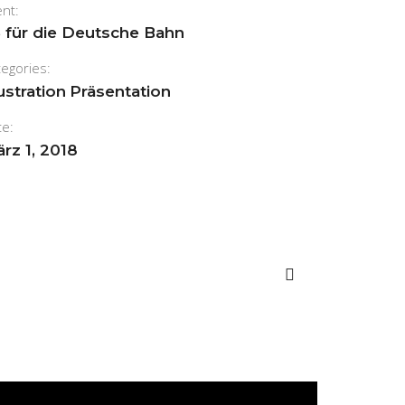
ent:
 für die Deutsche Bahn
tegories:
lustration
Präsentation
te:
rz 1, 2018