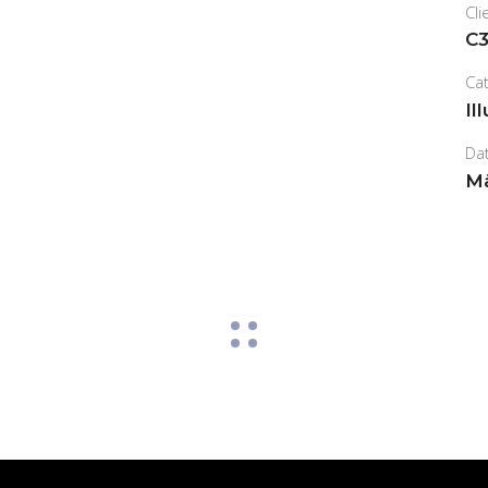
Cli
C3
Ca
Il
Da
Mä