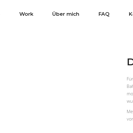
e
Work
Über mich
FAQ
K
D
Fü
Ba
mo
wu
Me
vo