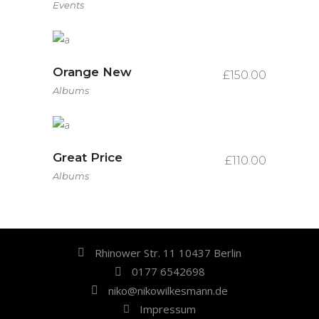
Events
Orange New
£
150.00
Albums
Great Price
£
110.00
Albums
Rhinower Str. 11 10437 Berlin
0177 6542698
niko@nikowilkesmann.de
Impressum