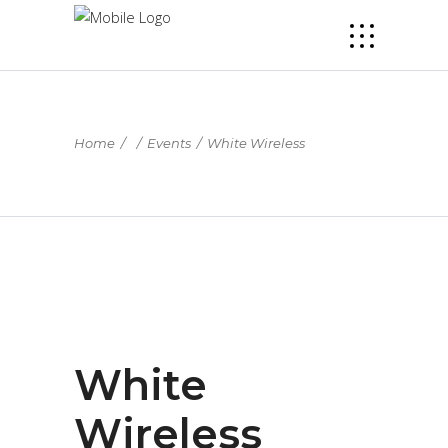
Home
/
/
Events
/
White Wireless
White
Wireless